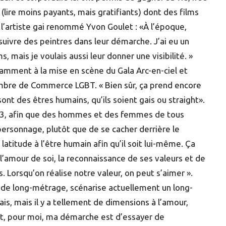
lire moins payants, mais gratifiants) dont des films
r l’artiste gai renommé Yvon Goulet : «À l’époque,
 suivre des peintres dans leur démarche. J’ai eu un
s, mais je voulais aussi leur donner une visibilité. »
amment à la mise en scène du Gala Arc-en-ciel et
mbre de Commerce LGBT. « Bien sûr, ça prend encore
nt des êtres humains, qu’ils soient gais ou straight».
303, afin que des hommes et des femmes de tous
personnage, plutôt que de se cacher derrière le
latitude à l’être humain afin qu’il soit lui-même. Ça
’amour de soi, la reconnaissance de ses valeurs et de
s. Lorsqu’on réalise notre valeur, on peut s’aimer ».
re de long-métrage, scénarise actuellement un long-
ais, mais il y a tellement de dimensions à l’amour,
al et, pour moi, ma démarche est d’essayer de