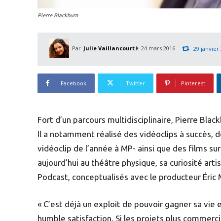
Pierre Blackburn
Par
Julie Vaillancourt
24 mars 2016
29 janvier
Facebook
Twitter
Pinterest
Fort d’un parcours multidisciplinaire, Pierre Bla
Il a notamment réalisé des vidéoclips à succès, d
vidéoclip de l’année à MP- ainsi que des films sur 
aujourd’hui au théâtre physique, sa curiosité arti
Podcast, conceptualisés avec le producteur Éric M
« C’est déjà un exploit de pouvoir gagner sa vie 
humble satisfaction. Si les projets plus commercia