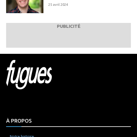
25 avril 2024
PUBLICITÉ
Html code here! Replace this with any non empty raw
html code and that's it.
À PROPOS
Notre histoire