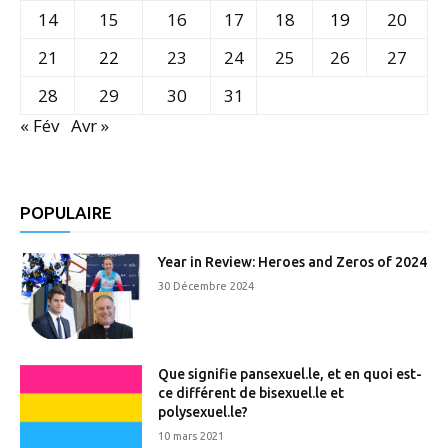
14
15
16
17
18
19
20
21
22
23
24
25
26
27
28
29
30
31
« Fév
Avr »
POPULAIRE
Year in Review: Heroes and Zeros of 2024
30 Décembre 2024
Que signifie pansexuel.le, et en quoi est-
ce différent de bisexuel.le et
polysexuel.le?
10 mars 2021