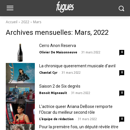
Accueil
2022
Mars
Archives mensuelles: Mars, 2022
Cerro Anon Reserva
-
Olivier De Maisonneuve
31 mars 2022
0
La chronique queerement musicale d’avril
-
Chantal Cyr
31 mars 2022
0
Saison 2 de Six degrés
-
Benoit Migneault
31 mars 2022
0
L’actrice queer Ariana DeBose remporte
l’Oscar du meilleur second rôle
-
L'équipe de rédaction
31 mars 2022
0
Pour la première fois, un député révèle être