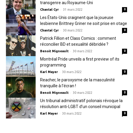
transgenre au Royaume-Uni
-
Chantal Cyr
31 mars 2022
0
Les États-Unis craignent que la joueuse
lesbienne Brittney Griner ne soit prise en otage
-
Chantal Cyr
30 mars 2022
0
Patrick Fillion et Class Comics : comment
réconcilier BD et sexualité débridée ?
-
Benoit Migneault
30 mars 2022
0
Montréal Pride unveils a first preview of its
programming
-
Karl Mayer
30 mars 2022
0
Reacher, le paroxysme de la masculinité
tranquille à l’écran !
-
Benoit Migneault
30 mars 2022
0
Un tribunal administratif polonais révoque la
résolution anti-LGBT d’un conseil municipal
-
Karl Mayer
30 mars 2022
0