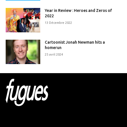
Year in Review : Heroes and Zeros of
2022
13 Décembre 2022
Cartoonist Jonah Newman hits a
homerun
25 avril 2024
Html code here! Replace this with any non empty raw
html code and that's it.