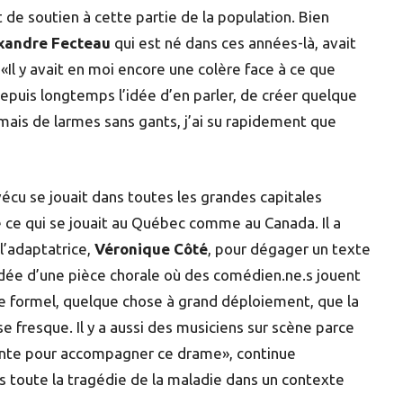
de soutien à cette partie de la population. Bien
xandre Fecteau
qui est né dans ces années-là, avait
 «Il y avait en moi encore une colère face à ce que
 depuis longtemps l’idée d’en parler, de créer quelque
jamais de larmes sans gants, j’ai su rapidement que
écu se jouait dans toutes les grandes capitales
e ce qui se jouait au Québec comme au Canada. Il a
l’adaptatrice,
Véronique Côté
, pour dégager un texte
’idée d’une pièce chorale où des comédien.ne.s jouent
vue formel, quelque chose à grand déploiement, que la
e fresque. Il y a aussi des musiciens sur scène parce
sente pour accompagner ce drame», continue
ns toute la tragédie de la maladie dans un contexte