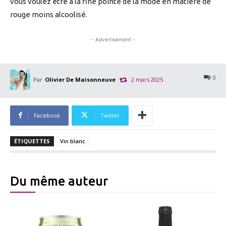
vous voulez être à la fine pointe de la mode en matière de
rouge moins alcoolisé.
- Advertisement -
0
Par
Olivier De Maisonneuve
2 mars 2025
Facebook
Twitter
ÉTIQUETTES
Vin blanc
Du même auteur