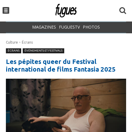
MAGAZINES
FUGUESTV
PHOTOS
Culture
Écrans
ÉCRANS
ÉVÉNEMENTS ET FESTIVALS
Les pépites queer du Festival
international de films Fantasia 2025