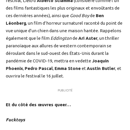
festival,
Cielo
d’
Alberto Sciamma
(considéré comme l’un
des films fantastiques les plus originaux et envoûtants de
ces dernières années), ainsi que
Good Boy
de
Ben
Léonberg
, un film d’horreur surnaturel raconté du point de
vue unique d’un chien dans une maison hantée. Rappelons
également que le film
Eddington
de
Ari Aster
, un thriller
paranoïaque aux allures de western contemporain se
déroulant dans le sud-ouest des États-Unis durant la
pandémie de COVID-19, mettra en vedette
Joaquin
Phoenix
,
Pedro Pascal
,
Emma Stone
et
Austin Butler
, et
ouvrira le festival le 16 juillet.
PUBLICITÉ
Et du côté des œuvres queer…
Fucktoys