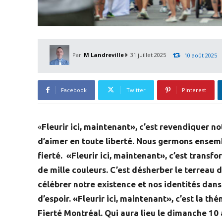
Par
M Landreville
31 juillet 2025
10 août 2025
Facebook
Twitter
Pinterest
«
Fleurir ici, maintenant», c’est revendiquer n
d’aimer en toute liberté. Nous germons ensemble
fierté. «Fleurir ici, maintenant», c’est trans
de mille couleurs. C’est désherber le terreau de
célébrer notre existence et nos identités da
d’espoir. «Fleurir ici, maintenant», c’est la th
Fierté Montréal. Qui aura lieu le dimanche 10 