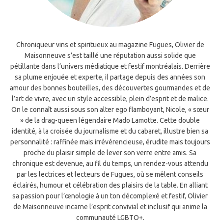
Chroniqueur vins et spiritueux au magazine Fugues, Olivier de
Maisonneuve s’est taillé une réputation aussi solide que
pétillante dans l’univers médiatique et festif montréalais. Derrière
sa plume enjouée et experte, il partage depuis des années son
amour des bonnes bouteilles, des découvertes gourmandes et de
l’art de vivre, avec un style accessible, plein d’esprit et de malice.
On le connaît aussi sous son alter ego flamboyant, Nicole, « sœur
» de la drag-queen légendaire Mado Lamotte. Cette double
identité, à la croisée du journalisme et du cabaret, illustre bien sa
personnalité : raffinée mais irrévérencieuse, érudite mais toujours
proche du plaisir simple de lever son verre entre amis. Sa
chronique est devenue, au fil du temps, un rendez-vous attendu
par les lectrices et lecteurs de Fugues, où se mêlent conseils
éclairés, humour et célébration des plaisirs de la table. En alliant
sa passion pour l’œnologie à un ton décomplexé et festif, Olivier
de Maisonneuve incarne l’esprit convivial et inclusif qui anime la
communauté LGBTQ+.