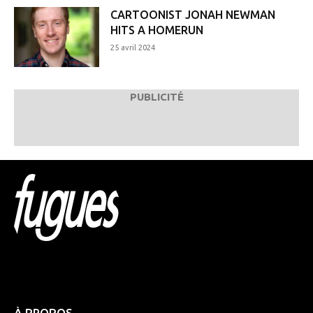
CARTOONIST JONAH NEWMAN
HITS A HOMERUN
25 avril 2024
PUBLICITÉ
Html code here! Replace this with any non empty raw
html code and that's it.
À PROPOS