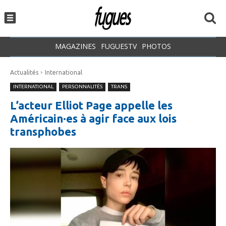
MAGAZINES
FUGUESTV
PHOTOS
Actualités
International
INTERNATIONAL
PERSONNALITÉS
TRANS
L’acteur Elliot Page appelle les
Américain·es à agir face aux lois
transphobes