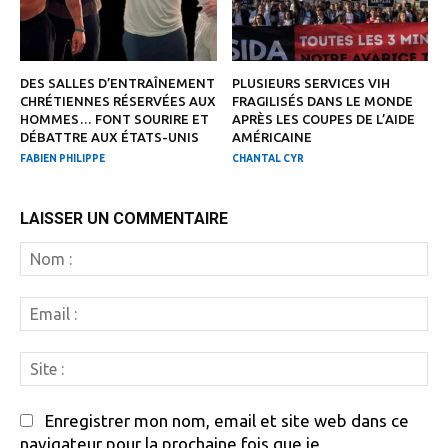
DES SALLES D’ENTRAÎNEMENT
PLUSIEURS SERVICES VIH
CHRÉTIENNES RÉSERVÉES AUX
FRAGILISÉS DANS LE MONDE
HOMMES… FONT SOURIRE ET
APRÈS LES COUPES DE L’AIDE
DÉBATTRE AUX ÉTATS-UNIS
AMÉRICAINE
FABIEN PHILIPPE
CHANTAL CYR
LAISSER UN COMMENTAIRE
N
:
Em
:
Si
:
Enregistrer mon nom, email et site web dans ce
navigateur pour la prochaine fois que je