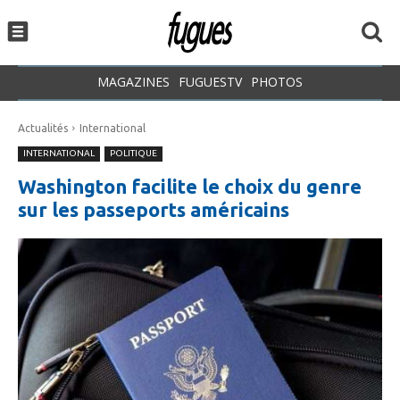
MAGAZINES
FUGUESTV
PHOTOS
Actualités
International
INTERNATIONAL
POLITIQUE
Washington facilite le choix du genre
sur les passeports américains