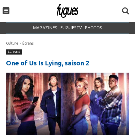
MAGAZINES
FUGUESTV
PHOTOS
Culture
Écrans
ÉCRANS
One of Us Is Lying, saison 2