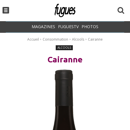
MAGAZINES
FUGUESTV
PHOTOS
Accueil
Consommation
Alcools
Cairanne
ALCOOLS
Cairanne