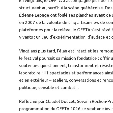
En vingt ans, le OFFTA a accompagné plus de 1 50
structurent aujourd’hui la scène québécoise. D
Étienne Lepage ont foulé ses planches avant de s’
en 2007 de la volonté de cinq artisan·ne·s de comb
plateformes pour la relève, le OFFTA s’est révél
vivants : un lieu d’expérimentation, d’audace et d
Vingt ans plus tard, l’élan est intact et les remo
le festival poursuit sa mission fondatrice : offrir
soutenues questionnent, transforment et résistent
laboratoire : 11 spectacles et performances ains
et en extérieur – ateliers, conversations et ren
politique, sensible et combatif.
Réfléchie par Claudel Doucet, Sovann Rochon-Pro
programmation du OFFTA 2026 se veut une invitat