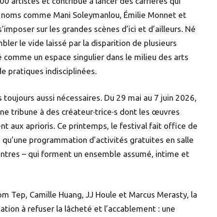
0 artistes et contribué à lancer des carrières qui
es noms comme Mani Soleymanlou, Émilie Monnet et
imposer sur les grandes scènes d’ici et d’ailleurs. Né
ler le vide laissé par la disparition de plusieurs
é comme un espace singulier dans le milieu des arts
e pratiques indisciplinées.
us toujours aussi nécessaires. Du 29 mai au 7 juin 2026,
 une tribune à des créateur·trice·s dont les œuvres
 aux aprioris. Ce printemps, le festival fait office de
i qu’une programmation d’activités gratuites en salle
contres – qui forment un ensemble assumé, intime et
m Tep, Camille Huang, JJ Houle et Marcus Merasty, la
ion à refuser la lâcheté et l’accablement : une