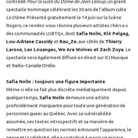
contredit
Pour la suite du Dôme de Jean Leloup
, un grand
spectacle hommage célébrant les 30 ans de l’album culte
Le Dôme
. Présenté gratuitement le 14 juin sur la Scène
Rogers, ce rendez-vous réunira plusieurs artistes chéri.e.s
des communautés LGBTQ+, dont
Safia Nolin, Klô Pelgag,
Lou-Adriane Cassidy
et
Rau_Ze
, aux côtés de
Thierry
Larose, Les Louanges, We Are Wolves et Zach Zoya
. Le
spectacle sera également diffusé en direct sur ICI Musique
et Radio-Canada OHdio.
Safia Nolin : toujours une figure importante
Même si elle se fait plus discrète médiatiquement depuis
quelque temps,
Safia Nolin
demeure une artiste
profondément marquante pour toute une génération de
personnes queer au Québec. Avec sa vulnérabilité
assumée, ses textes introspectifs et sa manière de
remettre en question les normes entourant l’apparence, le
genre et la célébrité, elle a contribué à ouvrir un espace