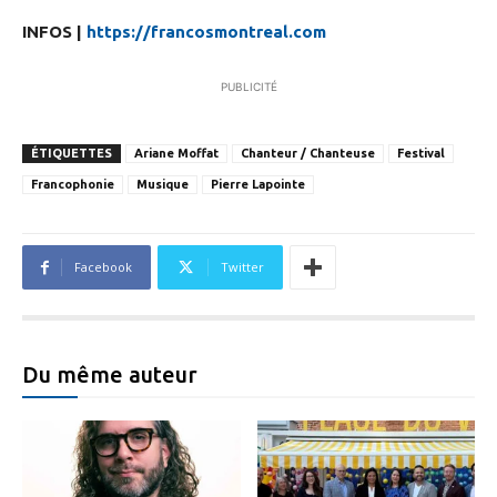
INFOS |
https://francosmontreal.com
PUBLICITÉ
ÉTIQUETTES
Ariane Moffat
Chanteur / Chanteuse
Festival
Francophonie
Musique
Pierre Lapointe
Facebook
Twitter
Du même auteur