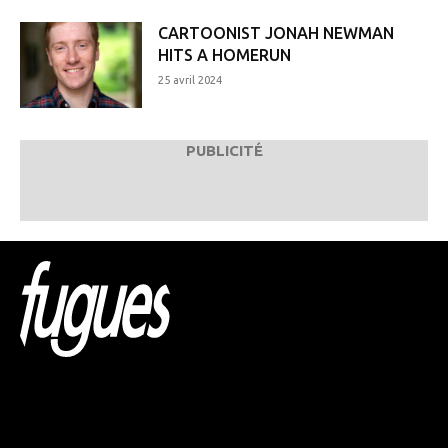
CARTOONIST JONAH NEWMAN
HITS A HOMERUN
25 avril 2024
PUBLICITÉ
Html code here! Replace this with any non empty raw
html code and that's it.