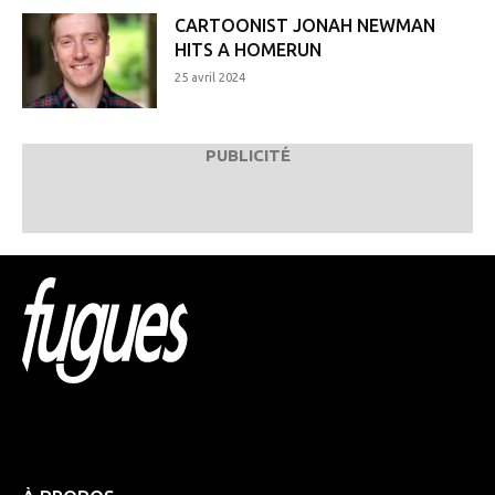
CARTOONIST JONAH NEWMAN
HITS A HOMERUN
25 avril 2024
PUBLICITÉ
Html code here! Replace this with any non empty raw
html code and that's it.