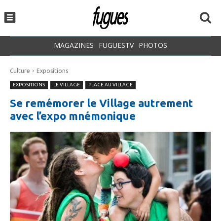
MAGAZINES
FUGUESTV
PHOTOS
Culture
Expositions
EXPOSITIONS
LE VILLAGE
PLACE AU VILLAGE
Se remémorer le Village autrement
avec l’expo mnémonique