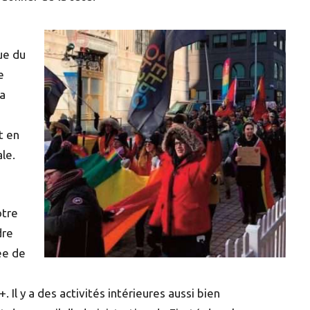
ue du
e
ra
t en
ale.
otre
dre
ée de
. Il y a des activités intérieures aussi bien