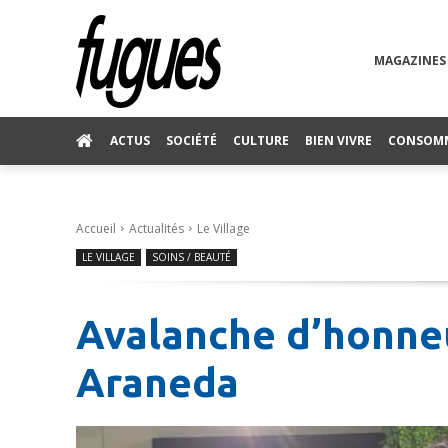
MAGAZINES
ACTUS
SOCIÉTÉ
CULTURE
BIEN VIVRE
CONSOM
Accueil
Actualités
Le Village
LE VILLAGE
SOINS / BEAUTÉ
Avalanche d’honne
Araneda