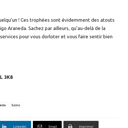
 quelqu’un ! Ces trophées sont évidemment des atouts
igo Araneda. Sachez par ailleurs, qu’au-delà de la
ervices pour vous dorloter et vous faire sentir bien
2L 3K8
neda
Soins
Linkedin
Email
Imprimer