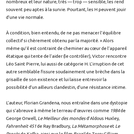
nombreux et leur nature, très — trop — sensible, les rend
souvent peu aptes à la survie. Pourtant, les H peuvent jouir
d’une vie normale.
À condition, bien entendu, de ne pas menacer l’équilibre
collectif si chèrement obtenu par la majorité. » Alors
même qu’il est contraint de cheminer au cœur de l’appareil
étatique qui tente de l’aider (le contrôler), Victor rencontre
Léo Saint Pierre, lui aussi de catégorie H. L’irruption de cet
autre semblable fissure soudainement une brèche dans la
grisaille de son existence et lui laisse entrevoir la
possibilité d’un ailleurs clandestin, d’une résistance intime.
L’auteur, Florian Grandena, nous entraîne dans une dystopie
qui s’abreuve à même le terreau d’œuvres comme
1984
de
George Orwell,
Le Meilleur des mondes
d’Aldous Huxley,
Fahrenheit 451
de Ray Bradbury,
La Métamorphose
et
Le
Procès
de Kafka, ainsi que le film
Brazil
de Terry Gilliam.