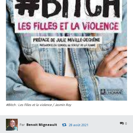
#Bitch : Les filles et la violence / Jasmin Roy
0
Par
Benoit Migneault
28 août 2021