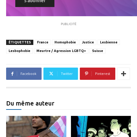
PUBLICITÉ
ÉTIQUETTES
France
Homophobie
Justice
Lesbienne
Lesbophobie
Meurtre / Agression LGBTQ+
Suisse
Facebook
Twitter
Pinterest
Du même auteur