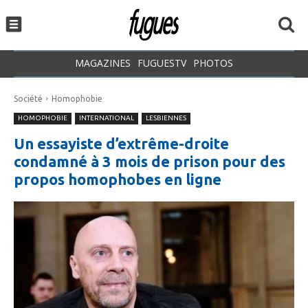
MAGAZINES
FUGUESTV
PHOTOS
Société
Homophobie
HOMOPHOBIE
INTERNATIONAL
LESBIENNES
Un essayiste d’extrême-droite
condamné à 3 mois de prison pour des
propos homophobes en ligne