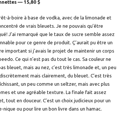
nnettes — 15,80 $
rêt-à-boire à base de vodka, avec de la limonade et
oncentré de vrais bleuets. Je ne pouvais qu’être
igué! J’ai remarqué que le taux de sucre semble assez
onnable pour ce genre de produit. Ç’aurait pu être un
re important si j’avais le projet de maintenir un corps
peedo. Ce qui n’est pas du tout le cas. Sa couleur ne
 pas bleuet, mais au nez, c’est très limonade et, un peu
 discrètement mais clairement, du bleuet. C’est très
aîchissant, un peu comme un seltzer, mais avec plus
ômes et une agréable texture. La finale fait assez
et, tout en douceur. C’est un choix judicieux pour un
e-nique ou pour lire un bon livre dans un hamac.