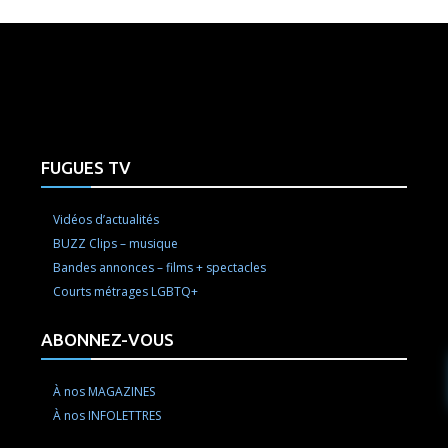
e here! Replace this with any non empty raw html code and 
FUGUES TV
Vidéos d’actualités
BUZZ Clips – musique
Bandes annonces – films + spectacles
Courts métrages LGBTQ+
ABONNEZ-VOUS
À nos MAGAZINES
À nos INFOLETTRES