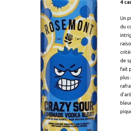
4 ca
Un p
du c
intr
rais
critè
de s
fait
plus
rafr
d’ar
bleu
piqu