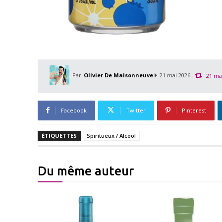
Par
Olivier De Maisonneuve
21 mai 2026
21 ma
Facebook
Twitter
Pinterest
ÉTIQUETTES
Spiritueux / Alcool
Du même auteur