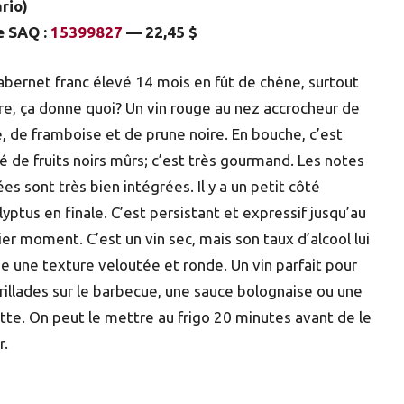
rio)
e SAQ :
15399827
— 22,45 $
abernet franc élevé 14 mois en fût de chêne, surtout
re, ça donne quoi? Un vin rouge au nez accrocheur de
, de framboise et de prune noire. En bouche, c’est
é de fruits noirs mûrs; c’est très gourmand. Les notes
es sont très bien intégrées. Il y a un petit côté
lyptus en finale. C’est persistant et expressif jusqu’au
ier moment. C’est un vin sec, mais son taux d’alcool lui
e une texture veloutée et ronde. Un vin parfait pour
grillades sur le barbecue, une sauce bolognaise ou une
ette. On peut le mettre au frigo 20 minutes avant de le
r.