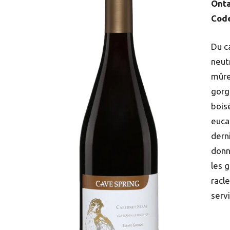
Onta
Cod
Du c
neut
mûre
gorg
boisé
euca
dern
donn
les 
racl
servi