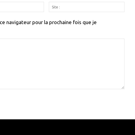
Email
Site
:
:
e navigateur pour la prochaine fois que je
e here! Replace this with any non empty raw html code and 