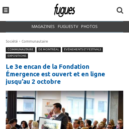
MAGAZINES
FUGUESTV
PHOTOS
Société
Communautaire
COMMUNAUTAIRE
DE MONTRÉAL
ÉVÉNEMENTS ET FESTIVALS
EXPOSITIONS
Le 3e encan de la Fondation
Émergence est ouvert et en ligne
jusqu’au 2 octobre