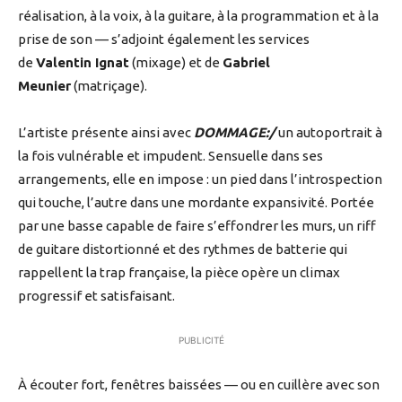
réalisation, à la voix, à la guitare, à la programmation et à la
prise de son — s’adjoint également les services
de
Valentin Ignat
(mixage) et de
Gabriel
Meunier
(matriçage).
L’artiste présente ainsi avec
DOMMAGE:/
un autoportrait à
la fois vulnérable et impudent. Sensuelle dans ses
arrangements, elle en impose : un pied dans l’introspection
qui touche, l’autre dans une mordante expansivité. Portée
par une basse capable de faire s’effondrer les murs, un riff
de guitare distortionné et des rythmes de batterie qui
rappellent la trap française, la pièce opère un climax
progressif et satisfaisant.
PUBLICITÉ
À écouter fort, fenêtres baissées — ou en cuillère avec son