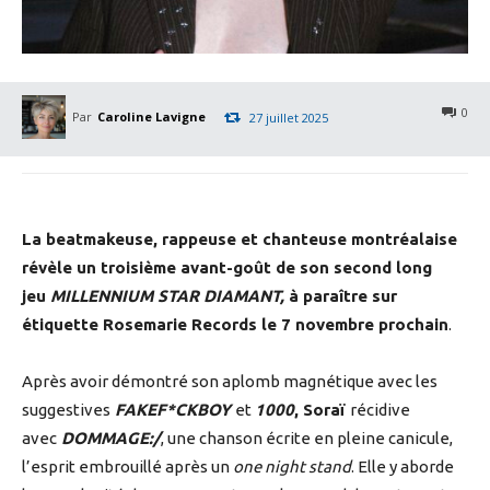
0
Par
Caroline Lavigne
27 juillet 2025
La beatmakeuse, rappeuse et chanteuse montréalaise
révèle un troisième avant-goût de son second long
jeu
MILLENNIUM STAR DIAMANT,
à paraître sur
étiquette Rosemarie Records le 7 novembre prochain
.
Après avoir démontré son aplomb magnétique avec les
suggestives
FAKEF*CKBOY
et
1000
, Soraï
récidive
avec
DOMMAGE:/
, une chanson écrite en pleine canicule,
l’esprit embrouillé après un
one night stand
. Elle y aborde