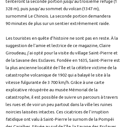
tenteront la seconde portion jusqu’au troisième refuge (1
328 m), puis jusqu’au sommet du volcan (1347 m),
surnommé Le Chinois. La seconde portion demandera
90 minutes de plus sur un sentier extrêmement raide.
Les touristes en quête d’histoire ne sont pas en reste. À la
suggestion de l’amie et lectrice de ce magazine, Claire
Giroudeau, j’ai opté pour la visite du village Saint-Pierre et
de la Savane des Esclaves. Fondée en 1635, Saint-Pierre est
la plus ancienne localité de l’île et la célèbre victime de la
catastrophe volcanique de 1902 qui a balayé le site à la
vitesse fulgurante de 3 700 km/h. Grâce à une carte
explicative récupérée au musée Mémorial de la
catastrophe, il est possible de suivre un parcours à travers
les rues et de voir un peu partout dans la ville les ruines
noircies laissées intactes. Ces cicatrices de l’irruption
fatidique ont valu à Saint-Pierre le surnom de la Pompéi
des Caraïbes. Située au sud de l’île, la Savane des Esclaves