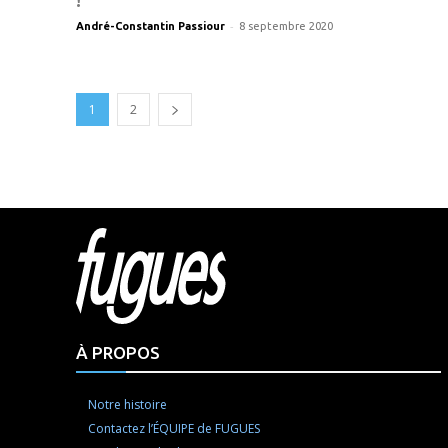
-
André-Constantin Passiour
8 septembre 2020
1
2
Html cod
À PROPOS
Notre histoire
Contactez l’ÉQUIPE de FUGUES