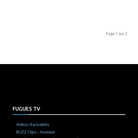
Page 1 sur 2
e here! Replace this with any non empty raw html code and 
FUGUES TV
Vidéos d’actualités
BUZZ Clips – musique