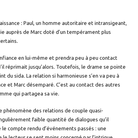
naissance : Paul, un homme autoritaire et intransigeant,
ie auprès de Marc doté d’un tempérament plus
ertains.
onfiance en lui-même et prendra peu à peu contact
il réprimait jusqu’alors. Toutefois, le drame se pointe
int du sida. La relation si harmonieuse s’en va peu à
rance et Marc désemparé. C’est au contact des autres
homme qui partagea sa vie.
le phénomène des relations de couple quasi-
ngulièrement faible quantité de dialogues qu’il
ue le compte rendu d’événements passés : une
le lecteur se sent moins concerné par l’intrigue.