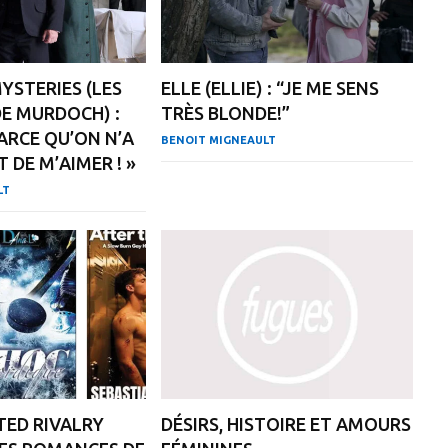
STERIES (LES
ELLE (ELLIE) : “JE ME SENS
E MURDOCH) :
TRÈS BLONDE!”
PARCE QU’ON N’A
BENOIT MIGNEAULT
T DE M’AIMER ! »
LT
ED RIVALRY
DÉSIRS, HISTOIRE ET AMOURS