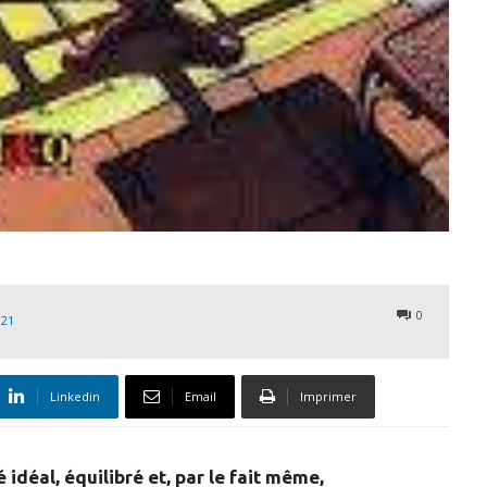
0
021
Linkedin
Email
Imprimer
idéal, équilibré et, par le fait même,