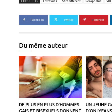
ÉTIQUETTES
Entrevues
Sérodifférent
Sérophobie
VIH 
Facebook
Twitter
Pinterest
Du même auteur
DE PLUS EN PLUS D’HOMMES
UN JEUNE GA
GAIS ET BISEXUELS DONNENT
D’ONLYFANS