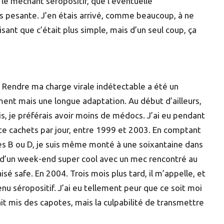
 le méchant séropositif, que l’éventuelle
s pesante. J’en étais arrivé, comme beaucoup, à ne
ant que c’était plus simple, mais d’un seul coup, ça
a. Rendre ma charge virale indétectable a été un
oment mais une longue adaptation. Au début d’ailleurs,
is, je préférais avoir moins de médocs. J’ai eu pendant
nte cachets par jour, entre 1999 et 2003. En comptant
ines B ou D, je suis même monté à une soixantaine dans
 d’un week-end super cool avec un mec rencontré au
sé safe. En 2004. Trois mois plus tard, il m’appelle, et
nu séropositif. J’ai eu tellement peur que ce soit moi
ait mis des capotes, mais la culpabilité de transmettre