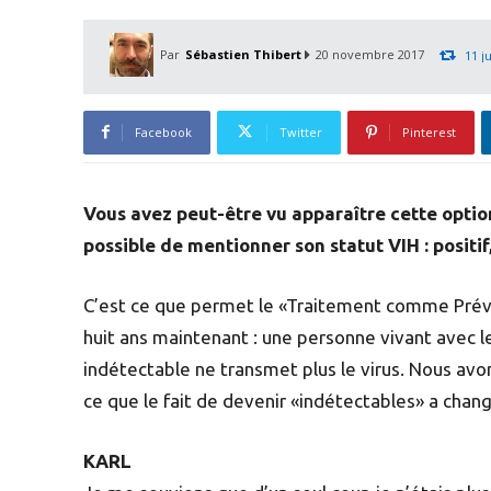
Par
Sébastien Thibert
20 novembre 2017
11 ju
Facebook
Twitter
Pinterest
Vous avez peut-être vu apparaître cette option
possible de mentionner son statut VIH : positif
C’est ce que permet le «Traitement comme Préven
huit ans maintenant : une personne vivant avec le
indétectable ne transmet plus le virus. Nous av
ce que le fait de devenir «indétectables» a chang
KARL