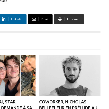
/ Sida
Linkedin
Email
Imprimer
I, STAR
COWORKER, NICHOLAS
 DEMANDE À SA
BELLEFLEUR EN PRÉLUDE AU