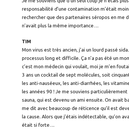
Je me souviens que d’un seul coup je n’étais plus
responsabilité d’une contamination m’était moin
rechercher que des partenaires séropos en me dis
n’avait plus la même importance…
TIM
Mon virus est très ancien, j’ai un lourd passé sid
processus long et difficile. Ça n’a pas été un m
c’est mon médecin qui voulait, moi je m’en fouta
3 ans un cocktail de sept molécules, soit cinqua
les anti-nauséeux, les anti-diarrhées, les vitam
les années 90 ! Je me souviens particulièrement
sauna, qui est devenu un ami ensuite. On avait bai
me dit avec beaucoup de réticence qu’il est deve
la cause. Alors que j’étais indétectable, qu’on av
était si forte…