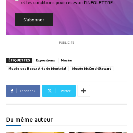
et les conditions pour recevoir l'INFOLETTRE.
PUBLICITÉ
ÉTIQUETTES
Expositions
Musée
Musée des Beaux Arts de Montréal
Musée McCord-Stewart
Facebook
Twitter
Du même auteur