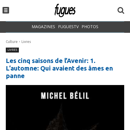
MAGAZINES
FUGUESTV
PHOTOS
Culture
Livres
LIVRES
Les cinq saisons de l’Avenir: 1.
L’automne: Qui avaient des âmes en
panne