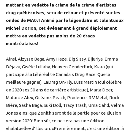
mettant en vedette la crème de la crème d’artistes
drag québécoises, sera de retour et présenté sur les
ondes de MAtv! Animé par le légendaire et talentueux
Michel Dorion, cet événement à grand déploiement
mettra en vedette pas moins de 20 drags
montréalaises!
Ainsi, Aizysse Baga, Amy Haze, Big Sissy, Bijuriya, Emma
Déjavu, Gisèle Lullaby, Heaven Genderfuck, Kiara (qui
participe à la téléréalité Canada’s Drag Race: Que la
meilleure gagne!), LaDrag On-Fly, Luss Martin (qui célèbre
en 2020 ses 50 ans de carrière artistique), Marla Deer,
Matante Alex, Océane, Peach, Prudence, R.V Métal, Rock
Bière, Sasha Baga, Suki Doll, Tracy Trash, Uma Gahd, Velma
Jones ainsi que Zenith seront de la partie pour ce Illusion
version 2020! Bien sûr, ce ne sera pas une édition
«habituelle» d’Illusion. «Premièrement, c’est une édition à