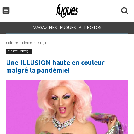
MAGAZINES
FUGUESTV
PHOTOS
Culture
Fierté LGBTQ+
FIERTÉ LGBTQ+
Une ILLUSION haute en couleur
malgré la pandémie!