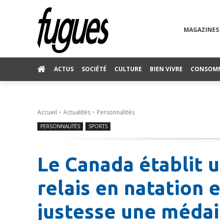
MAGAZINES
ACTUS
SOCIÉTÉ
CULTURE
BIEN VIVRE
CONSOM
Accueil
Actualités
Personnalités
PERSONNALITÉS
SPORTS
Le Canada établit u
relais en natation
justesse une médai