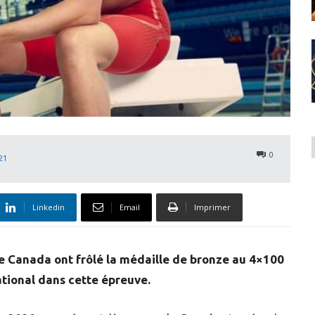
0
021
Linkedin
Email
Imprimer
 Canada ont frôlé la médaille de bronze au 4×100
ational dans cette épreuve.