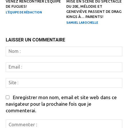
VENEZ RENCONTRER L’ÉQUIPE
MISE EN SCÈNE DU SPECTACLE
DE FUGUES!
DU 20E, MÉLODIE ET
GENEVIÈVE PASSENT DE DRAG
L'ÉQUIPE DE RÉDACTION
KINGS À… PARENTS!
SAMUEL LAROCHELLE
LAISSER UN COMMENTAIRE
N
:
Em
:
Si
:
Enregistrer mon nom, email et site web dans ce
navigateur pour la prochaine fois que je
commenterai.