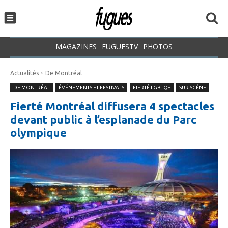
MAGAZINES
FUGUESTV
PHOTOS
Actualités
De Montréal
DE MONTRÉAL
ÉVÉNEMENTS ET FESTIVALS
FIERTÉ LGBTQ+
SUR SCÈNE
Fierté Montréal diffusera 4 spectacles
devant public à l’esplanade du Parc
olympique