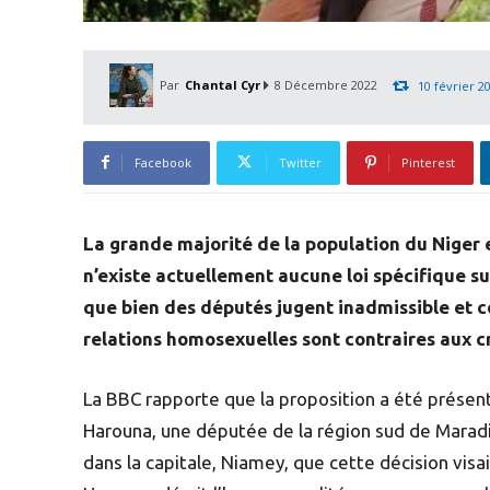
Par
Chantal Cyr
8 Décembre 2022
10 février 2
Facebook
Twitter
Pinterest
La grande majorité de la population du Niger 
n’existe actuellement aucune loi spécifique su
que bien des députés jugent inadmissible et co
relations homosexuelles sont contraires aux cr
La BBC rapporte que la proposition a été présen
Harouna, une députée de la région sud de Maradi.
dans la capitale, Niamey, que cette décision visai