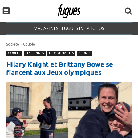
MAGAZINES
FUGUESTV
PHOTOS
Société
Couple
COUPLE
LESBIENNES
PERSONNALITÉS
SPORTS
Hilary Knight et Brittany Bowe se
fiancent aux Jeux olympiques