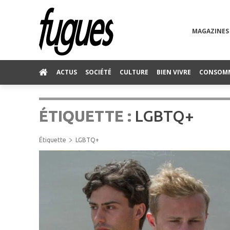
MAGAZINES
ACTUS
SOCIÉTÉ
CULTURE
BIEN VIVRE
CONSOM
ÉTIQUETTE :
LGBTQ+
Étiquette
LGBTQ+