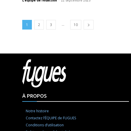
-
L'équipe de rédaction
22 septembre 2025
...
1
2
3
10
Html cod
À PROPOS
Notre histoire
Contactez l’ÉQUIPE de FUGUES
Conditions d’utilisation