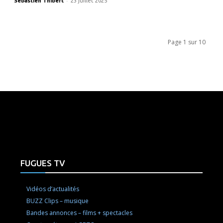
-
Sébastien Thibert
23 juillet 2025
Page 1 sur 10
e here! Replace this with any non empty raw html code and 
FUGUES TV
Vidéos d’actualités
BUZZ Clips – musique
Bandes annonces – films + spectacles