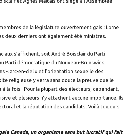
isclair et Agnès Maltais ont siégé à l’Assemblée
s membres de la législature ouvertement gais : Lorne
s deux derniers ont également été ministres.
iaux s’affichent, soit André Boisclair du Parti
veau Parti démocratique du Nouveau-Brunswick.
ns « arc-en-ciel » et l’orientation sexuelle des
oite religieuse y verra sans doute la preuve que le
e à la fois. Pour la plupart des électeurs, cependant,
isive et plusieurs n’y attachent aucune importance. Ils
oral et la réputation des candidats. Voilà toujours
gale Canada, un organisme sans but lucratif qui fait