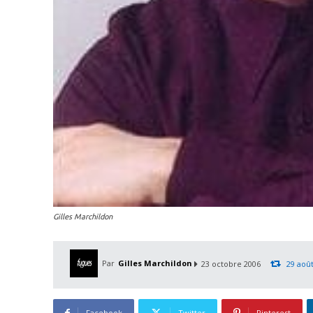
Gilles Marchildon
Par
Gilles Marchildon
23 octobre 2006
29 aoû
Facebook
Twitter
Pinterest