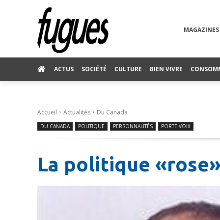
MAGAZINES
ACTUS
SOCIÉTÉ
CULTURE
BIEN VIVRE
CONSOM
Accueil
Actualités
Du Canada
DU CANADA
POLITIQUE
PERSONNALITÉS
PORTE-VOIX
La politique «rose»