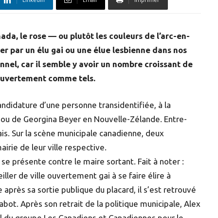
nada, le rose — ou plutôt les couleurs de l’arc-en-
ter par un élu gai ou une élue lesbienne dans nos
nnel, car il semble y avoir un nombre croissant de
t ouvertement comme tels.
andidature d’une personne transidentifiée, à la
n ou de Georgina Beyer en Nouvelle-Zélande. Entre-
s. Sur la scène municipale canadienne, deux
irie de leur ville respective.
 se présente contre le maire sortant. Fait à noter :
ller de ville ouvertement gai à se faire élire à
e après sa sortie publique du placard, il s’est retrouvé
bot. Après son retrait de la politique municipale, Alex
 du groupe Les Canadiens et Canadiennes pour le