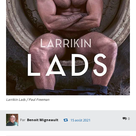
Larrikin Lads / Paul Freeman
0
Par
Benoit Migneault
15 août 2021