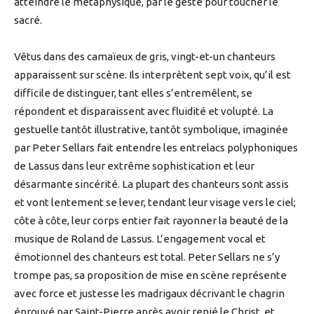
atteindre le métaphysique, par le geste pour toucher le
sacré.
Vêtus dans des camaïeux de gris, vingt-et-un chanteurs
apparaissent sur scène. Ils interprètent sept voix, qu’il est
difficile de distinguer, tant elles s’entremêlent, se
répondent et disparaissent avec fluidité et volupté. La
gestuelle tantôt illustrative, tantôt symbolique, imaginée
par Peter Sellars fait entendre les entrelacs polyphoniques
de Lassus dans leur extrême sophistication et leur
désarmante sincérité. La plupart des chanteurs sont assis
et vont lentement se lever, tendant leur visage vers le ciel;
côte à côte, leur corps entier fait rayonner la beauté de la
musique de Roland de Lassus. L’engagement vocal et
émotionnel des chanteurs est total. Peter Sellars ne s’y
trompe pas, sa proposition de mise en scène représente
avec force et justesse les madrigaux décrivant le chagrin
éprouvé par Saint-Pierre après avoir renié le Christ, et