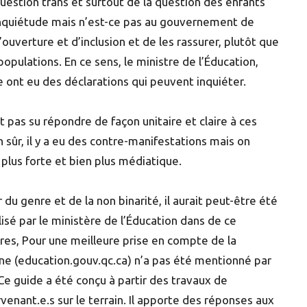
question trans et surtout de la question des enfants
inquiétude mais n’est-ce pas au gouvernement de
uverture et d’inclusion et de les rassurer, plutôt que
populations. En ce sens, le ministre de l’Éducation,
e ont eu des déclarations qui peuvent inquiéter.
as su répondre de façon unitaire et claire à ces
 sûr, il y a eu des contre-manifestations mais on
 plus forte et bien plus médiatique.
u genre et de la non binarité, il aurait peut-être été
alisé par le ministère de l’Éducation dans de ce
ires, Pour une meilleure prise en compte de la
igne (education.gouv.qc.ca) n’a pas été mentionné par
 Ce guide a été conçu à partir des travaux de
venant.e.s sur le terrain. Il apporte des réponses aux