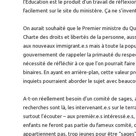
l’Éducation est le produit d’un travail de réflexi
facilement sur le site du ministère. Ça ne s’inv
On aurait souhaité que le Premier ministre du Qu
Charte des droits et libertés de la personne, aus
aux nouveaux immigrant.e.s mais à toute la pop
gouvernement de rappeler la primauté du respect
nécessité de réfléchir à ce que l’on pourrait fair
binaires. En ayant en arrière-plan, cette valeur p
inquiets pourraient aborder le sujet avec beauco
A-t-on réellement besoin d’un comité de sages, au
recherches sont là, les intervenant.e.s sur le terr
surtout l’écouter – aux premièr.e.s intéressé.e.s, 
enfants ne feront pas partie du fameux comité, o
appartiennent pas, trop jeunes pour être “sages