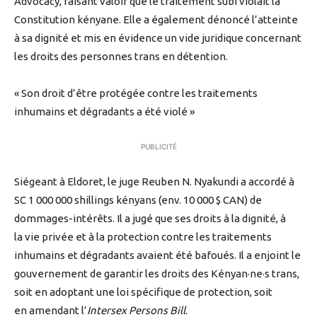
Advocacy, faisant valoir que le traitement subi violait la
Constitution kényane. Elle a également dénoncé l’atteinte
à sa dignité et mis en évidence un vide juridique concernant
les droits des personnes trans en détention.
« Son droit d’être protégée contre les traitements
inhumains et dégradants a été violé »
PUBLICITÉ
Siégeant à Eldoret, le juge Reuben N. Nyakundi a accordé à
SC 1 000 000 shillings kényans (env. 10 000 $ CAN) de
dommages-intérêts. Il a jugé que ses droits à la dignité, à
la vie privée et à la protection contre les traitements
inhumains et dégradants avaient été bafoués. Il a enjoint le
gouvernement de garantir les droits des Kényan·ne·s trans,
soit en adoptant une loi spécifique de protection, soit
en amendant l’
Intersex Persons Bill
.