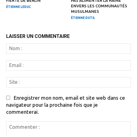
FIERTÉ DE BERLIN
PAS ALIMENTER LA HAINE
ENVERS LES COMMUNAUTÉS
ÉTIENNE LEDUC
MUSULMANES
ÉTIENNE DUTIL
LAISSER UN COMMENTAIRE
N
:
Em
:
Si
:
Enregistrer mon nom, email et site web dans ce
navigateur pour la prochaine fois que je
commenterai.