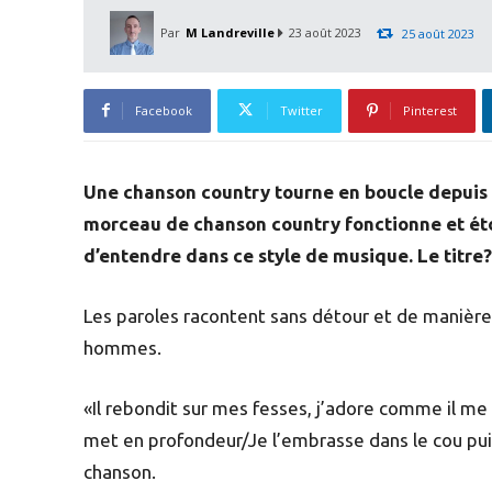
Par
M Landreville
23 août 2023
25 août 2023
Facebook
Twitter
Pinterest
Une chanson country tourne en boucle depuis 
morceau de chanson country fonctionne et éton
d’entendre dans ce style de musique. Le titre?
Les paroles racontent sans détour et de manière
hommes.
«Il rebondit sur mes fesses, j’adore comme il me
met en profondeur/Je l’embrasse dans le cou puis
chanson.