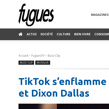
MAGAZINES
ACTUS
SOCIÉTÉ
CULTURE
BIEN VIVRE
CONSOM
Accueil
FuguesTV
Buzz Clip
BUZZ CLIP
MUSIQUE
TikTok s’enflamme
et Dixon Dallas