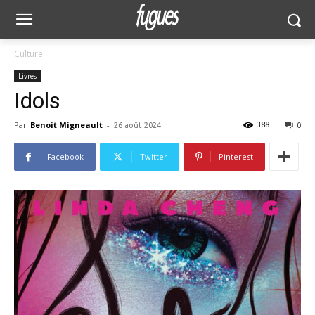
Culture
Livres
Idols
Par
Benoit Migneault
-
388
26 août 2024
0
Facebook
Twitter
Pinterest