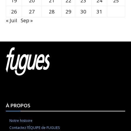
19
20
21
22
23
24
25
26
27
28
29
30
31
« Juil
Sep »
Html code here! Replace this with any non empty raw
html code and that's it.
À PROPOS
Notre histoire
Contactez l’ÉQUIPE de FUGUES