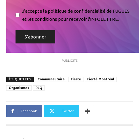
J'accepte la politique de confidentialité de FUGUES
et les conditions pour recevoir l'INFOLETTRE.
PUBLICITÉ
ÉTIQUETTES
Communautaire
Fierté
Fierté Montréal
Organismes
RLQ
Facebook
Twitter