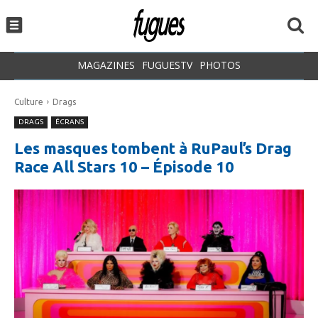
MAGAZINES
FUGUESTV
PHOTOS
Culture
Drags
DRAGS
ÉCRANS
Les masques tombent à RuPaul’s Drag
Race All Stars 10 – Épisode 10