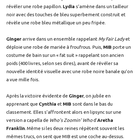
révéler une robe papillon.
Lydia
s’amène dans un tailleur
noir avec des touches de bleu superbement construit et
révèle une robe bleu métallique un peu fripée.
Ginger
arrive dans un ensemble rappelant
My Fair Lady
et
déploie une robe de mariée à froufrous. Puis,
MIB
porte un
costume de bain sur un « fat suit » rappelant son ancien
poids (400 livres, selon ses dires), avant de révéler sa
nouvelle identité visuelle avec une robe noire banale qu’on
a vue mille fois.
Après la victoire évidente de
Ginger
, on jubile en
apprenant que
Cynthia
et
MIB
sont dans le bas du
classement. Elles s’affrontent alors en lipsync sur une
version a capella de
Who’s Zoomin’ Who
d’
Aretha
Franklin
. Même si les deux reines répètent souvent les
mêmes trucs, on sent que MIB est une coche au-dessus.