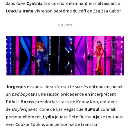
dans
Glee
.
Cynthia
fait un choix étonnant en s’attaquant à
Dracula.
Irene
vivra son baptême du défi en Zsa Zsa Gabor.
PUBLICITÉ
Jorgeous
essaiera de surfer sur le succès obtenu en jouant
un
bad boy
dans une saison précédente en interprétant
Pitbull.
Bosco
prendra les traits de Kenny Kerr, créateur
de
Boylesque
et icône de Las Vegas que
RuPaul
connaît
personnellement.
Lydia
jouera Pete Burns.
Aja
se tournera
vers Cookie Tookie, une personnalité trans du