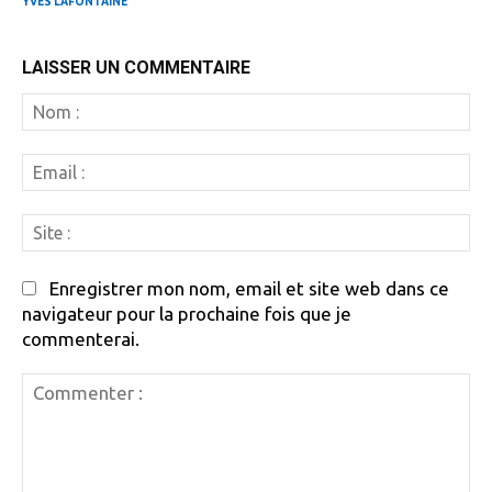
YVES LAFONTAINE
LAISSER UN COMMENTAIRE
N
:
Em
:
Si
:
Enregistrer mon nom, email et site web dans ce
navigateur pour la prochaine fois que je
commenterai.